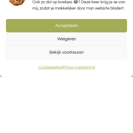
Ook zo dol op koekjes 😂? Deze keer krijg je ze van
mij, zodat je makkelijker door mijn website bladert.
Accepteren
Weigeren
Bekijk voorkeuren
Cookiebeleid
Privacyverklaring
Nasi met veel ‘verstop’groenten
1
2
Volgende