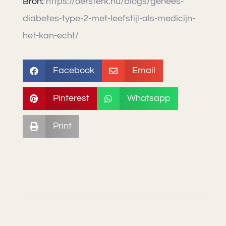
Bron:
https://oersterk.nu/blogs/genees-
diabetes-type-2-met-leefstijl-als-medicijn-
het-kan-echt/
Facebook
Email


Pinterest
Whatsapp


Print
