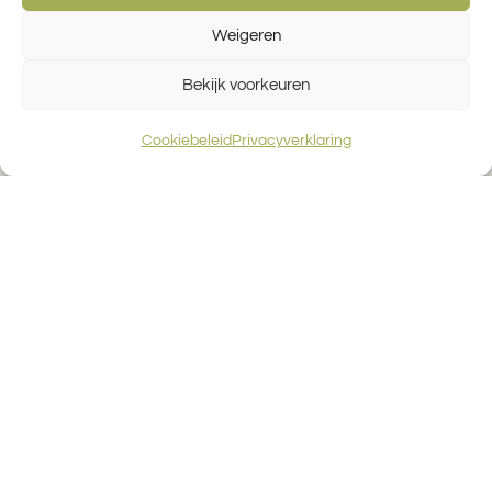
Weigeren
Bekijk voorkeuren
Bananencakevoor de hele week!
Cookiebeleid
Privacyverklaring
Een foodblog over niet-eten?